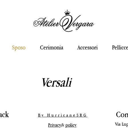
Sposo
Cerimonia
Accessori
Pellicc
Versali
back
Con
By HurricaneSRG
Via Lu
Privacy
&
policy