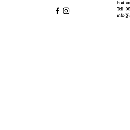
Fratta
Tell:
0
info@a