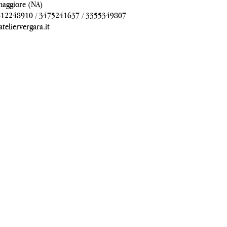
maggiore (NA)
812248910
/
3475241637
/
3355349807
teliervergara.it